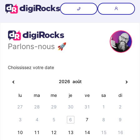
Parlons-nous 🚀
Choississez votre date
2026
août
lu
ma
me
je
ve
sa
di
27
28
29
30
31
1
2
3
4
5
6
7
8
9
10
11
12
13
14
15
16